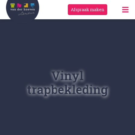
Afspraak maken
V
i
n
y
l
t
r
a
p
b
e
k
l
e
d
i
n
g