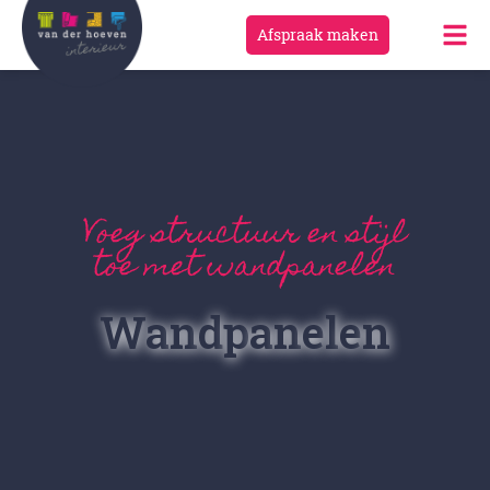
Afspraak maken
Voeg structuur en stijl
toe met wandpanelen
W
a
n
d
p
a
n
e
l
e
n